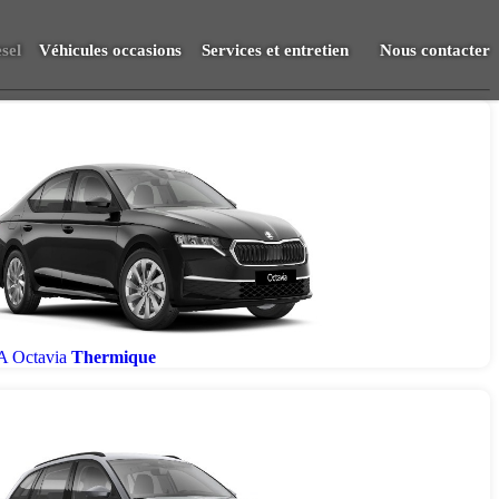
sel
Véhicules occasions
Services et entretien
Nous contacter
Vendre
RDV Atelier
S.A.V.
 Octavia
Thermique