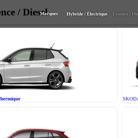
nce / Diesel
Marques
Hybride / Électrique
Essence / Die
hermique
SKODA