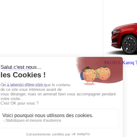
SKODA Karoq
01.64.35.06.25
CONCESSIONNAIRE