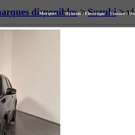
marques disponibles
>
Suzuki
> vi
Marques
Hybride / Électrique
Essence / Die