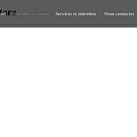
tara
sel
Véhicules occasions
Services et entretien
Nous contacter
Vendre
RDV Atelier
S.A.V.