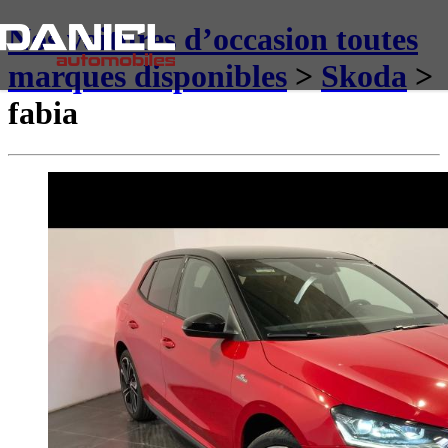
Nos voitures d’occasion toutes
marques disponibles
>
Skoda
>
fabia