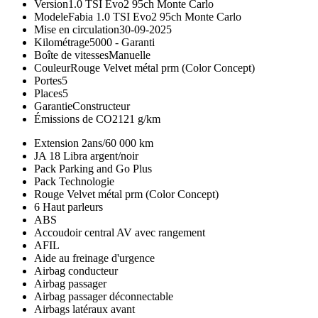
Version
1.0 TSI Evo2 95ch Monte Carlo
Modele
Fabia 1.0 TSI Evo2 95ch Monte Carlo
Mise en circulation
30-09-2025
Kilométrage
5000 -
Garanti
Boîte de vitesses
Manuelle
Couleur
Rouge Velvet métal prm (Color Concept)
Portes
5
Places
5
Garantie
Constructeur
Émissions de CO2
121 g/km
Extension 2ans/60 000 km
JA 18 Libra argent/noir
Pack Parking and Go Plus
Pack Technologie
Rouge Velvet métal prm (Color Concept)
6 Haut parleurs
ABS
Accoudoir central AV avec rangement
AFIL
Aide au freinage d'urgence
Airbag conducteur
Airbag passager
Airbag passager déconnectable
Airbags latéraux avant