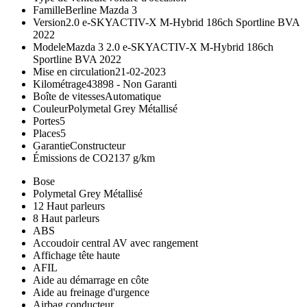
Famille
Berline Mazda 3
Version
2.0 e-SKYACTIV-X M-Hybrid 186ch Sportline BVA
2022
Modele
Mazda 3 2.0 e-SKYACTIV-X M-Hybrid 186ch
Sportline BVA 2022
Mise en circulation
21-02-2023
Kilométrage
43898 -
Non Garanti
Boîte de vitesses
Automatique
Couleur
Polymetal Grey Métallisé
Portes
5
Places
5
Garantie
Constructeur
Émissions de CO2
137 g/km
Bose
Polymetal Grey Métallisé
12 Haut parleurs
8 Haut parleurs
ABS
Accoudoir central AV avec rangement
Affichage tête haute
AFIL
Aide au démarrage en côte
Aide au freinage d'urgence
Airbag conducteur