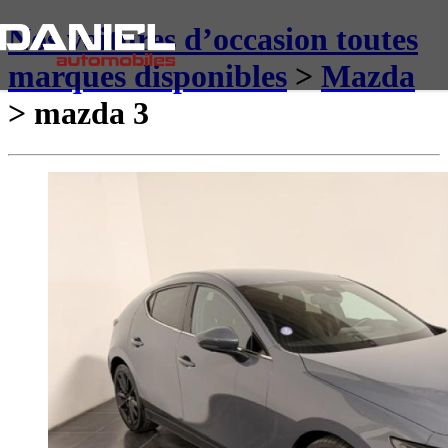
Nos voitures d’occasion toutes
marques disponibles
>
Mazda
> mazda 3