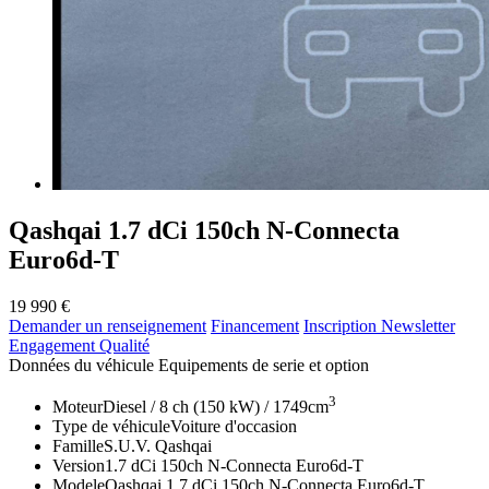
Qashqai 1.7 dCi 150ch N-Connecta
Euro6d-T
19 990 €
Demander un renseignement
Financement
Inscription Newsletter
Engagement Qualité
Données du véhicule
Equipements de serie et option
3
Moteur
Diesel / 8 ch (150 kW) / 1749cm
Type de véhicule
Voiture d'occasion
Famille
S.U.V. Qashqai
Version
1.7 dCi 150ch N-Connecta Euro6d-T
Modele
Qashqai 1.7 dCi 150ch N-Connecta Euro6d-T