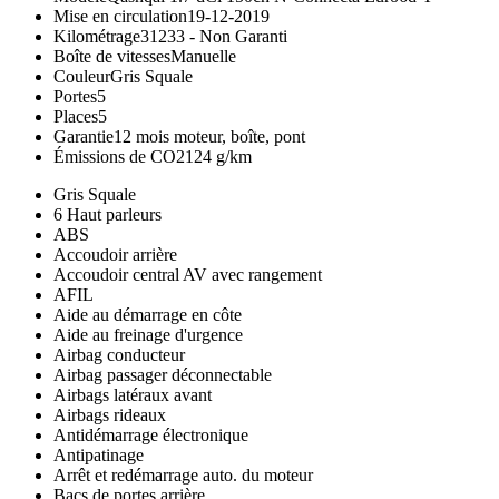
Mise en circulation
19-12-2019
Kilométrage
31233 -
Non Garanti
Boîte de vitesses
Manuelle
Couleur
Gris Squale
Portes
5
Places
5
Garantie
12 mois moteur, boîte, pont
Émissions de CO2
124 g/km
Gris Squale
6 Haut parleurs
ABS
Accoudoir arrière
Accoudoir central AV avec rangement
AFIL
Aide au démarrage en côte
Aide au freinage d'urgence
Airbag conducteur
Airbag passager déconnectable
Airbags latéraux avant
Airbags rideaux
Antidémarrage électronique
Antipatinage
Arrêt et redémarrage auto. du moteur
Bacs de portes arrière