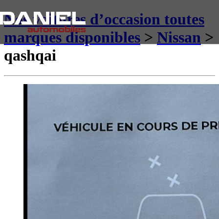
Nos voitures d’occasion toutes
marques disponibles
>
Nissan
>
qashqai