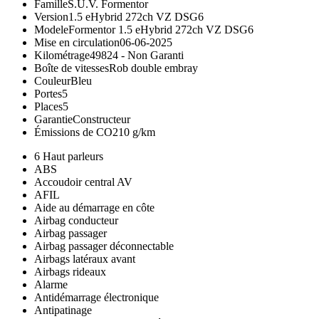
Famille
S.U.V. Formentor
Version
1.5 eHybrid 272ch VZ DSG6
Modele
Formentor 1.5 eHybrid 272ch VZ DSG6
Mise en circulation
06-06-2025
Kilométrage
49824 -
Non Garanti
Boîte de vitesses
Rob double embray
Couleur
Bleu
Portes
5
Places
5
Garantie
Constructeur
Émissions de CO2
10 g/km
6 Haut parleurs
ABS
Accoudoir central AV
AFIL
Aide au démarrage en côte
Airbag conducteur
Airbag passager
Airbag passager déconnectable
Airbags latéraux avant
Airbags rideaux
Alarme
Antidémarrage électronique
Antipatinage