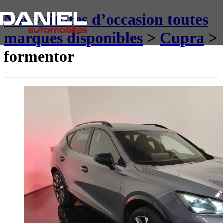
Nos voitures d’occasion toutes
marques disponibles
>
Cupra
>
formentor