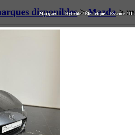
marques disponibles
>
Mazda
> mx
Marques
Hybride / Électrique
Essence / Die