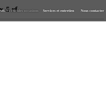
-5 rf
sel
Véhicules occasions
Services et entretien
Nous contacter
Vendre
RDV Atelier
S.A.V.