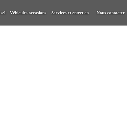
sel
Véhicules occasions
Services et entretien
Nous contacter
Vendre
RDV Atelier
S.A.V.